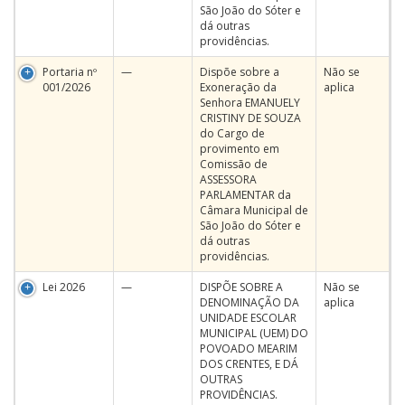
São João do Sóter e
dá outras
providências.
Portaria nº
—
Dispõe sobre a
Não se
001/2026
Exoneração da
aplica
Senhora EMANUELY
CRISTINY DE SOUZA
do Cargo de
provimento em
Comissão de
ASSESSORA
PARLAMENTAR da
Câmara Municipal de
São João do Sóter e
dá outras
providências.
Lei 2026
—
DISPÕE SOBRE A
Não se
DENOMINAÇÃO DA
aplica
UNIDADE ESCOLAR
MUNICIPAL (UEM) DO
POVOADO MEARIM
DOS CRENTES, E DÁ
OUTRAS
PROVIDÊNCIAS.