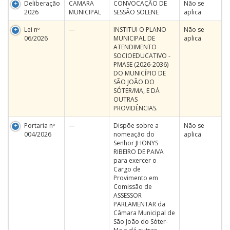
Deliberação
CAMARA
CONVOCAÇÃO DE
Não se
2026
MUNICIPAL
SESSÃO SOLENE
aplica
Lei nº
—
INSTITUI O PLANO
Não se
06/2026
MUNICIPAL DE
aplica
ATENDIMENTO
SOCIOEDUCATIVO -
PMASE (2026-2036)
DO MUNICÍPIO DE
SÃO JOÃO DO
SÓTER/MA, E DÁ
OUTRAS
PROVIDÊNCIAS.
Portaria nº
—
Dispõe sobre a
Não se
004/2026
nomeação do
aplica
Senhor JHONYS
RIBEIRO DE PAIVA
para exercer o
Cargo de
Provimento em
Comissão de
ASSESSOR
PARLAMENTAR da
Câmara Municipal de
São João do Sóter-