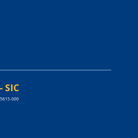
- SIC
65615-000