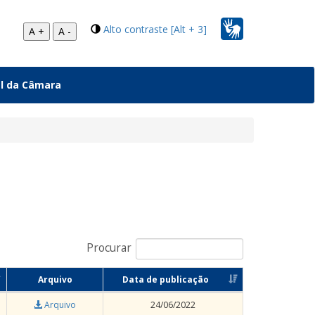
Alto contraste [Alt + 3]
A +
A -
al da Câmara
Procurar
Arquivo
Data de publicação
Arquivo
24/06/2022