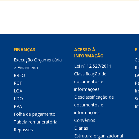
FINANÇAS
ACESSO À
E-
INFORMAÇÃO
Execução Orçamentária
Co
Lei nº 12.527/2011
e Financeira
Re
Classificação de
RREO
Le
documentos e
RGF
P
informações
LOA
fr
Desclassificação de
LDO
So
documentos e
PPA
I
informações
Folha de pagamento
Convênios
Tabela remuneratória
Diárias
Repasses
Estrutura organizacional