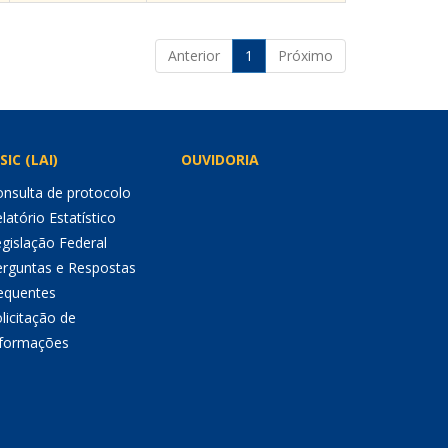
Anterior
1
Próximo
SIC (LAI)
OUVIDORIA
nsulta de protocolo
latório Estatístico
gislação Federal
erguntas e Respostas
equentes
licitação de
nformações