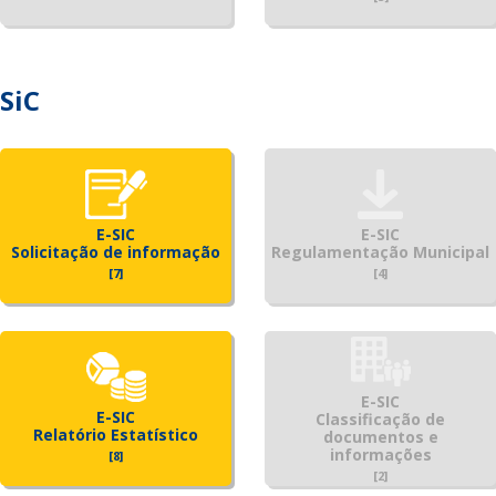
SiC
E-SIC
E-SIC
Solicitação de informação
Regulamentação Municipal
[7]
[4]
E-SIC
E-SIC
Classificação de
Relatório Estatístico
documentos e
informações
[8]
[2]