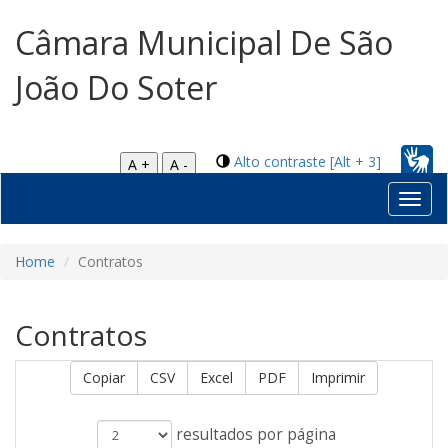
Câmara Municipal De São
João Do Soter
Alto contraste [Alt + 3]
A +
A -
Toggl
navig
Home
Contratos
Contratos
Copiar
CSV
Excel
PDF
Imprimir
resultados por página