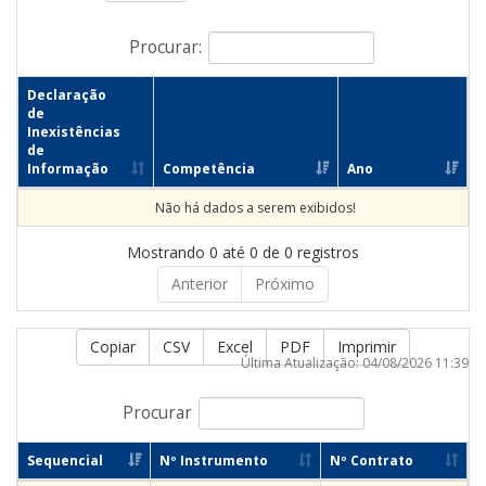
Procurar:
Declaração
de
Inexistências
de
Informação
Competência
Ano
Não há dados a serem exibidos!
Mostrando 0 até 0 de 0 registros
Anterior
Próximo
Copiar
CSV
Excel
PDF
Imprimir
Última Atualização: 04/08/2026 11:39
Procurar
Sequencial
Nº Instrumento
Nº Contrato