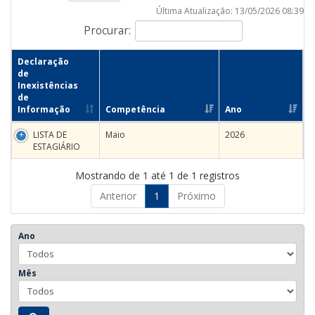
Última Atualização: 13/05/2026 08:39
Procurar:
Declaração
de
Inexistências
de
Informação
Competência
Ano
LISTA DE
Maio
2026
ESTAGIÁRIO
Mostrando de 1 até 1 de 1 registros
Anterior
1
Próximo
Ano
Mês