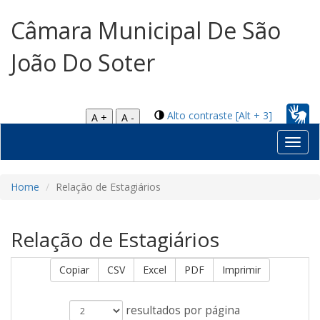
Câmara Municipal De São
João Do Soter
Alto contraste [Alt + 3]
A +
A -
Toggl
navig
Home
Relação de Estagiários
Relação de Estagiários
Copiar
CSV
Excel
PDF
Imprimir
resultados por página