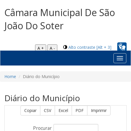
Câmara Municipal De São
João Do Soter
Alto contraste [Alt + 3]
A +
A -
Toggl
navig
Home
Diário do Município
Diário do Município
Copiar
CSV
Excel
PDF
Imprimir
Procurar