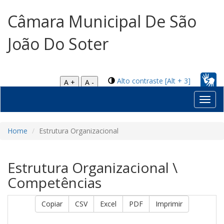
Câmara Municipal De São
João Do Soter
Alto contraste [Alt + 3]
A +
A -
Toggl
navig
Home
Estrutura Organizacional
Estrutura Organizacional \
Competências
Copiar
CSV
Excel
PDF
Imprimir