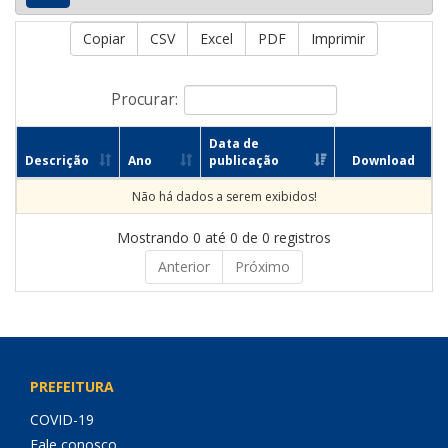
Copiar
CSV
Excel
PDF
Imprimir
Procurar:
Data de
Descrição
Ano
publicação
Download
Não há dados a serem exibidos!
Mostrando 0 até 0 de 0 registros
Anterior
Próximo
PREFEITURA
COVID-19
Fale conosco